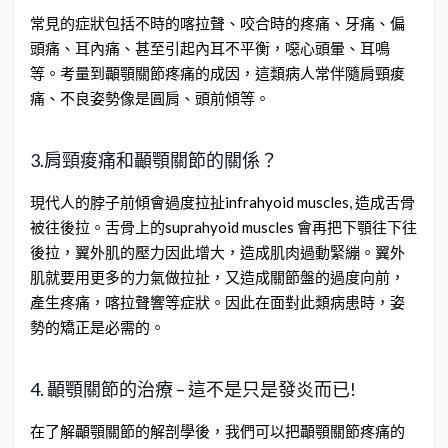
常見的症狀包括不時的喀拉聲、咬合時的疼痛、牙痛、偏
頭痛、耳內痛、甚至引起內耳不平衡，噁心頭暈、耳鳴
等。考量到顳顎關節疼痛的成因，這類病人常伴隨肩頸痠
痛、不良姿勢像是圓肩、頭前傾等。
3.肩頸痠痛和顳顎關節的關係？
現代人的脖子前傾會過度拉扯infrahyoid muscles, 造成舌骨
被往後拉。舌骨上的suprahyoid muscles 會再把下顎往下往
後拉，翼外肌的壓力因此增大，造成肌肉過動緊繃。翼外
肌就要用更多的力氣做拉扯，又造成關節盤的過度向前，
產生疼痛，喀拉聲響等症狀。因此在面對此類病患時，姿
勢的矯正是必需的。
4. 顳顎關節的治療 – 這不是只是發炎而已!
在了解顳顎關節的解剖學後，我們可以把顳顎關節疼痛的