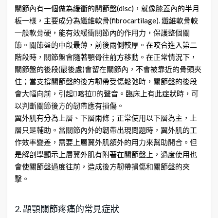
關節內有一個做為緩衝的關節盤(disc)，就像膝蓋內的半月
板一樣，主要成分為纖維軟骨(fibrocartilage). 纖維軟骨較
一般軟骨硬，能有效緩衝關節內的作用力，保護整個關
節。關節盤的中段最薄，前後兩側較厚。在咬合進入第二
階段時，關節盤會隨著顎骨往前方移動。在正常情況下，
關節盤的後段(最後處)會留在關節內，不會被靠近的骨頭夾
住；當支撐關節盤的後方韌帶受傷鬆弛時，關節盤的後段
會大幅向前，引起喀拉的聲音。臨床上有此症狀時，可
以判斷關節後方的韌帶應有損傷。
翼外肌有分為上層、下層兩條；正常使用以下層為主，上
層只是輔助。當關節內外的韌帶出現問題時，翼外肌的工
作效率變差，需要上層翼外肌額外的用力來幫助開合。但
是解剖學顯示上層翼外肌有附著在關節盤上，過度使用也
會使關節盤過度往前，造成後方韌帶損傷和關節盤的夾
擊。
2. 顳顎關節疼痛的常見症狀