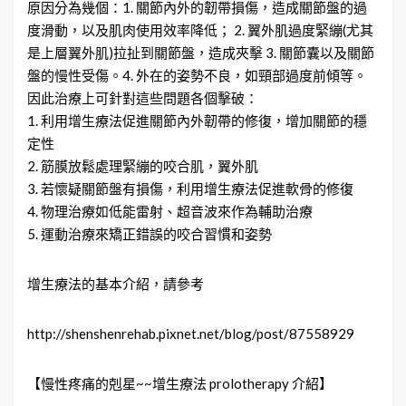
原因分為幾個：1. 關節內外的韌帶損傷，造成關節盤的過
度滑動，以及肌肉使用效率降低； 2. 翼外肌過度緊繃(尤其
是上層翼外肌)拉扯到關節盤，造成夾擊 3. 關節囊以及關節
盤的慢性受傷。4. 外在的姿勢不良，如頸部過度前傾等。
因此治療上可針對這些問題各個擊破：
1. 利用增生療法促進關節內外韌帶的修復，增加關節的穩
定性
2. 筋膜放鬆處理緊繃的咬合肌，翼外肌
3. 若懷疑關節盤有損傷，利用增生療法促進軟骨的修復
4. 物理治療如低能雷射、超音波來作為輔助治療
5. 運動治療來矯正錯誤的咬合習慣和姿勢
增生療法的基本介紹，請參考
http://shenshenrehab.pixnet.net/blog/post/87558929
【慢性疼痛的剋星~~增生療法 prolotherapy 介紹】