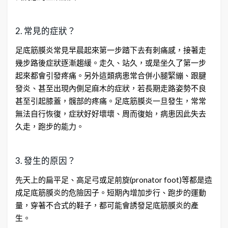
2. 常見的症狀？
足底筋膜炎常見早晨起來第一步踏下去有刺痛感，接著走
幾步路後症狀逐漸趨緩。走久、站久，或是坐久了第一步
起來都會引發疼痛。另外這類病患常合併小腿緊繃、跟腱
發炎、甚至出現內側足麻木的症狀，若長期走路姿勢不良
甚至引起膝蓋，髖部的疼痛。足底筋膜炎一旦發生，常常
無法自行恢復，症狀好好壞壞、周而復始，病患因此失去
久走，跑步的能力。
3. 發生的原因？
先天上的扁平足、高足弓或足前旋(pronator foot)等都是造
成足底筋膜炎的危險因子。短期內增加步行、跑步的運動
量，穿著不合式的鞋子，都可能會誘發足底筋膜炎的產
生。