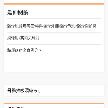
延伸閱讀
髕骨股骨疼痛症候群/髕骨外翻/髕骨軟化/髕骨關節炎
網球肘/高爾夫球肘
髖部疼痛之案例分享
骨髓抽吸濃縮液 (…