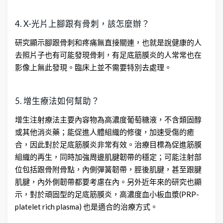
4. X-光片上腳跟有骨刺，該怎麼辦？
研究顯示腳跟骨刺和疼痛無直接關連，也就是說健康的人
去照片子也有可能發現骨刺，有足底筋膜炎的人常常也在
影像上無此發現。臨床上並不需要特別去處理。
5. 增生療法如何幫助？
增生注射療法主要內容物為高濃度葡萄糖液，不含類固醇
或其他消炎藥；能促進人體組織的修復，加速受傷的癒
合，因此對於足底筋膜炎非常有效。治療目標為促進筋膜
組織的再生，同時加強周邊肌腱韌帶的穩定；可能注射部
位包括跟骨附骨點，內側彈簧韌帶，脛後肌腱，甚至跟腱
肌腱，內外側韌帶都要考慮在內。另外近年來的研究也顯
示，對於頑固型的足底筋膜炎，高濃度血小板血漿(PRP-
platelet rich plasma) 也是適合的治療方式。