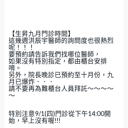
【生昇九月門診時間】
這幾週洪辰宇醫師的詢問度也很熱烈
呢！！！
要預約請告訴我們找哪位醫師，
如果沒有特別指定，都由櫃台安排
唷。
另外，院長晚診已預約至十月份，九
月已爆炸．．．
請不要再為難櫃台人員拜託～～～～
～
特別注意9/1(四)門診從下午14:00開
始，早上沒有喔!!!