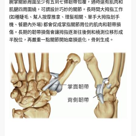
腕掌關節周圍至少有五到七條韌帶包覆，通時還有肌肉和
肌腱四周圍繞，可謂設計巧妙的關節。長時間大拇指工作
(如種睫毛、幫人按摩推拿、理髮相關、單手大拇指划手
機、餐廳內外場) 都會促成掌指關節周位的肌肉和韌帶損
傷。長期的韌帶損傷會讓拇指逐漸往後側和橈測位移形成
半脫位，再嚴重一點關節開始磨損退化，骨刺生成。